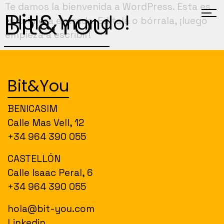
Te damos la bienvenida a WordPress. Esta es
Bit&You
¡Hola, mundo!
tu primera entrada. Edítala o bórrala, ¡luego
empieza a escribir!
Bit&You
BENICASIM
Calle Mas Vell, 12
+34 964 390 055
CASTELLÓN
Calle Isaac Peral, 6
+34 964 390 055
hola@bit-you.com
Linkedin