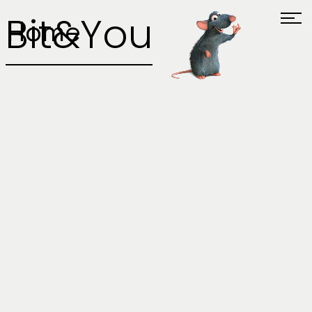
Bit&You
Home